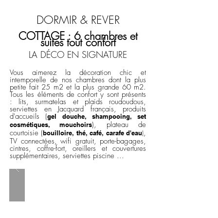
DORMIR & REVER
COTTAGE : 6 chambres et
suites tout confort
LA DÉCO EN SIGNATURE
Vous aimerez la décoration chic et
intemporelle de nos chambres dont la plus
petite fait 25 m2 et la plus grande 60 m2.
Tous les éléments de confort y sont présents
: lits, surmatelas et plaids roudoudous,
serviettes en Jacquard français, produits
d'accueils (
gel douche, shampooing, set
), plateau de
cosmétiques, mouchoirs
courtoisie (
,
)
bouilloire, thé, café, carafe d'eau
TV connectées, wifi gratuit, porte-bagages,
cintres, coffre-fort, oreillers et couvertures
supplémentaires, serviettes piscine ...